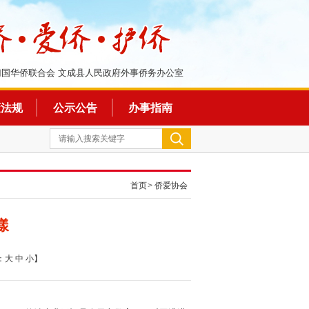
归国华侨联合会 文成县人民政府外事侨务办公室
策法规
公示公告
办事指南
首页
>
侨爱协会
漾
：
大
中
小
】