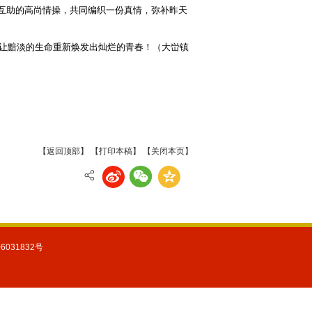
互助的高尚情操，共同编织一份真情，弥补昨天
让黯淡的生命重新焕发出灿烂的青春！（大峃镇
【返回顶部】
【打印本稿】
【关闭本页】
31832号