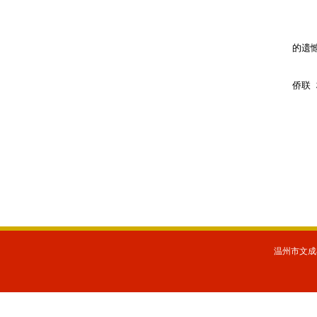
的遗
侨联
温州市文成