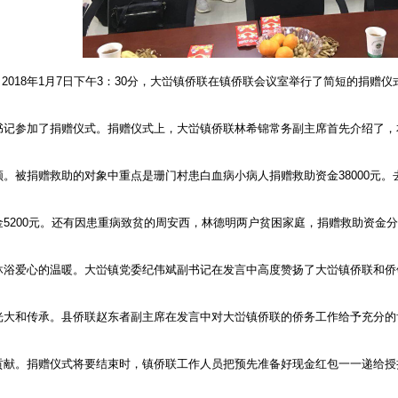
2018年1月7日下午3：30分，大峃镇侨联在镇侨联会议室举行了简短的捐
书记参加了捐赠仪式。捐赠仪式上，大峃镇侨联林希锦常务副主席首先介绍了，
领。被捐赠救助的对象中重点是珊门村患白血病小病人捐赠救助资金38000元
金5200元。还有因患重病致贫的周安西，林德明两户贫困家庭，捐赠救助资金分别
沐浴爱心的温暖。大峃镇党委纪伟斌副书记在发言中高度赞扬了大峃镇侨联和侨
光大和传承。县侨联赵东者副主席在发言中对大峃镇侨联的侨务工作给予充分的
贡献。捐赠仪式将要结束时，镇侨联工作人员把预先准备好现金红包一一递给授