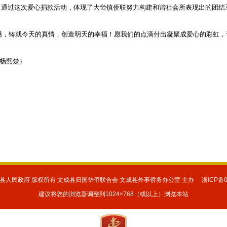
通过这次爱心捐款活动，体现了大峃镇侨联努力构建和谐社会所表现出的团结
憾，铸就今天的真情，创造明天的幸福！愿我们的点滴付出凝聚成爱心的彩虹，
 杨熙楚）
县人民政府 版权所有 文成县归国华侨联合会 文成县外事侨务办公室 主办 浙ICP备060
建议将您的浏览器调整到1024×768（或以上）浏览本站