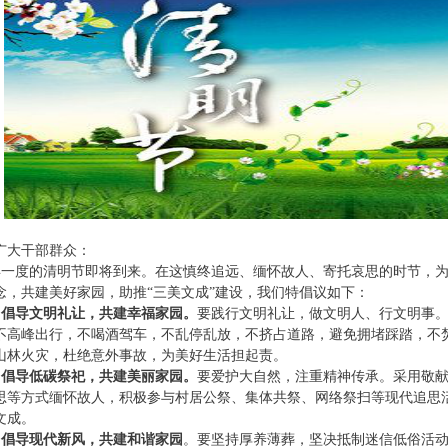
广大干部群众：
一度的清明节即将到来。在这慎终追远、缅怀故人、寄托哀思的时节，为
念，共建美好家园，助推“三美文成”建设，我们特倡议如下：
倡导文明礼让，共建幸福家园。
要践行文明礼让，做文明人、行文明事
不高峰出行，不喝酒驾车，不乱停乱放，不挤占道路，避免拥堵踩踏，不
山林火灾，杜绝意外事故，为美好生活担起责。
倡导低碳祭祀，共建美丽家园。
要爱护大自然，注重精神传承。采用敬
思等方式缅怀故人，积极参与村居公祭、集体共祭、网络祭扫等现代追思
文成。
倡导现代新风，共建和谐家园
。要坚持厚养薄葬，坚决抵制迷信低俗活