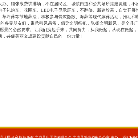
大办、铺张浪费讲排场，不在居民区、城镇街道和公共场所搭建灵棚，不
电子礼炮车、花圈车、LED电子显示屏车，不翻修、新建坟墓，自觉开展
、草坪葬等节地葬法，积极参与骨灰撒散、海葬等现代殡葬活动，推动和
的各界朋友们，秉承移风易俗，倡导文明祭祀，弘扬文明新风，是全县广
”愿景的必然要求。让我们携起手来，共同努力，从我做起，从现在做起
活，共促美丽文成建设贡献自己的一份力量！
文
2
县人民政府 版权所有 文成县归国华侨联合会 文成县外事侨务办公室 主办 浙ICP备060