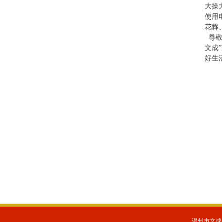
大操
使用
花葬
尊敬
文成
好生
温州市文成