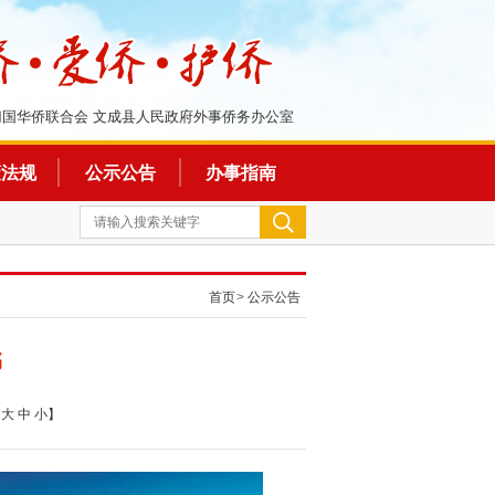
归国华侨联合会 文成县人民政府外事侨务办公室
策法规
公示公告
办事指南
首页
>
公示公告
书
：
大
中
小
】