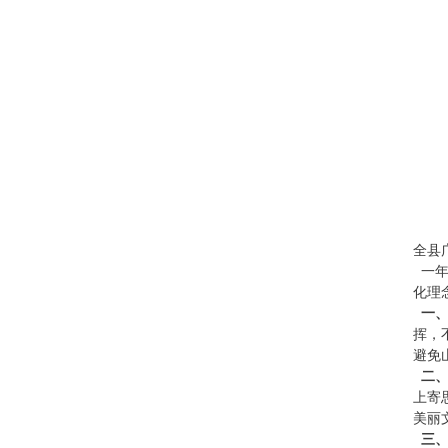
全县
一年
化理
一、
挥，
避免
二、
上寄
美丽
三、