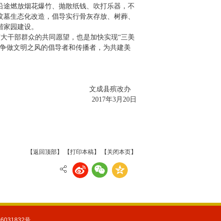
沿途燃放烟花爆竹、抛散纸钱、吹打乐器，不
坟墓生态化改造，倡导实行骨灰存放、树葬、
谐家园建设。
大干部群众的共同愿望，也是加快实现“三美
，争做文明之风的倡导者和传播者，为共建美
成县殡改办
017年3月20日
【返回顶部】
【打印本稿】
【关闭本页】
31832号