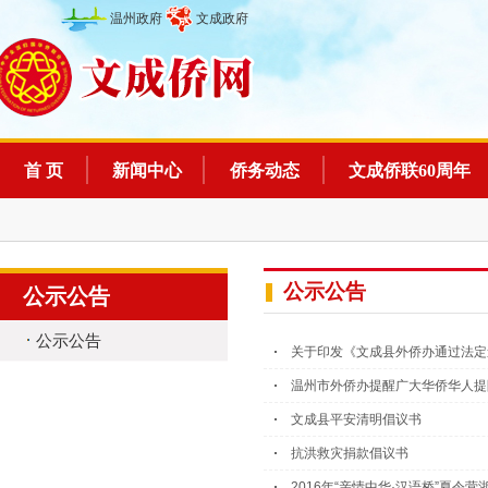
温州政府
文成政府
首 页
新闻中心
侨务动态
文成侨联60周年
公示公告
公示公告
公示公告
关于印发《文成县外侨办通过法定
温州市外侨办提醒广大华侨华人提
文成县平安清明倡议书
抗洪救灾捐款倡议书
2016年“亲情中华·汉语桥”夏令