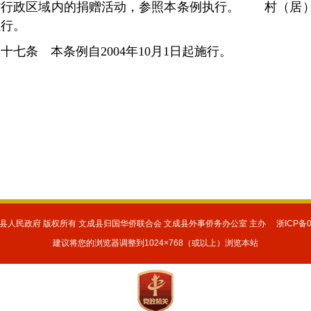
省行政区域内的捐赠活动，参照本条例执行。 村（居）
执行。
二十七条 本条例自
2004年10月1日起施行。
县人民政府 版权所有 文成县归国华侨联合会 文成县外事侨务办公室 主办 浙ICP备060
建议将您的浏览器调整到1024×768（或以上）浏览本站