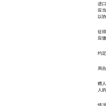
进
应
以
征
应
约
局
赠
人
情