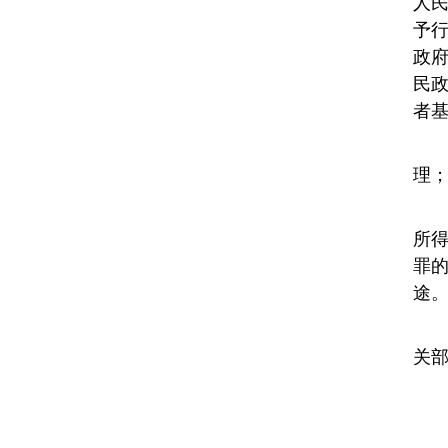
人
予
政
民
者
理
所
罪
途
关