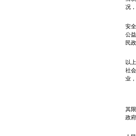
况
安
公
民
以
社
业
其
政