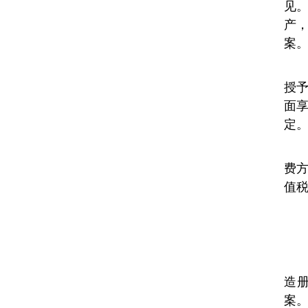
见
产
案
授
面
定
费
值
造
案