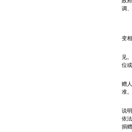
政
调
变
见
位
赠
准
说
依
捐