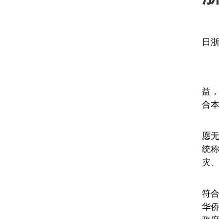
日
益
合
愿
统
灾
符
华